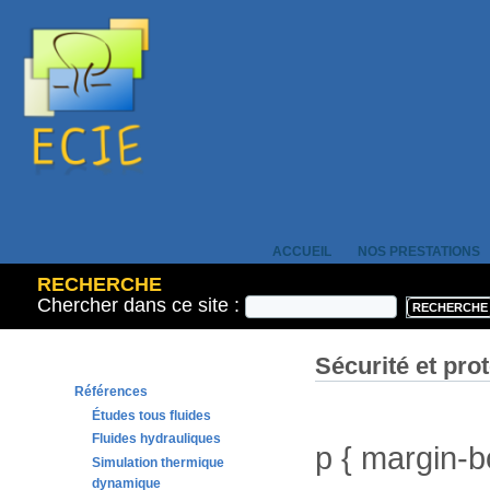
ACCUEIL
NOS PRESTATIONS
RECHERCHE
Chercher dans ce site :
Sécurité et prot
Références
Études tous fluides
Fluides hydrauliques
p { margin-b
Simulation thermique
dynamique