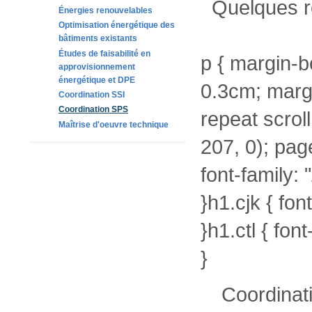
Quelques r
Énergies renouvelables
Optimisation énergétique des
bâtiments existants
Études de faisabilité en
p { margin-b
approvisionnement
énergétique et DPE
0.3cm; marg
Coordination SSI
Coordination SPS
repeat scrol
Maîtrise d'oeuvre technique
207, 0); pag
font-family: 
}h1.cjk { fon
}h1.ctl { fon
}
Coordinati