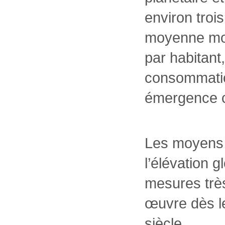
environ trois
moyenne mon
par habitant
consommatio
émergence c
Les moyens t
l’élévation 
mesures très
œuvre dès l
siècle.