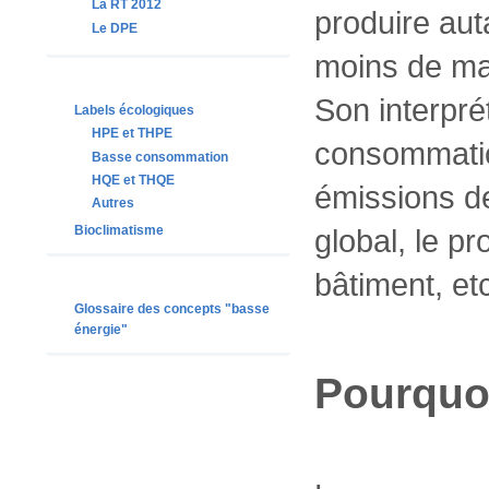
La RT 2012
produire auta
Le DPE
moins de mat
Son interprét
Labels écologiques
HPE et THPE
consommation
Basse consommation
HQE et THQE
émissions de
Autres
Bioclimatisme
global, le p
bâtiment, etc
Glossaire des concepts "basse
énergie"
Pourquoi