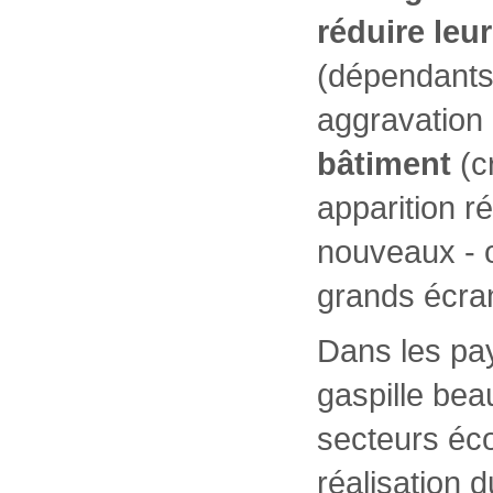
réduire leu
(dépendants 
aggravation 
bâtiment
(c
apparition r
nouveaux - o
grands écrans
Dans les pay
gaspille bea
secteurs éco
réalisation d