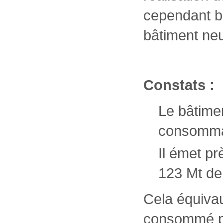
cependant be
bâtiment neu
Constats
:
Le bâtime
consommat
Il émet p
123 Mt de
Cela équivau
consommé pa