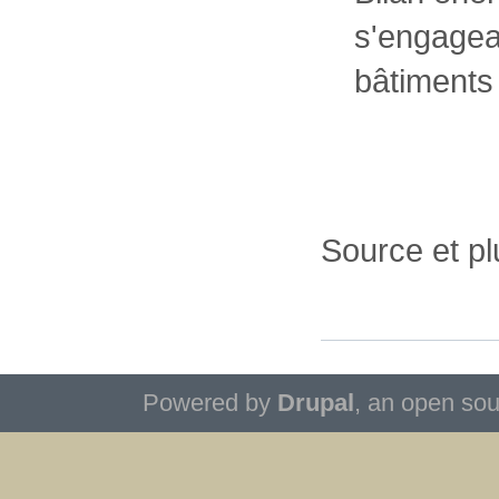
s'engagean
bâtiments
Source et pl
Powered by
Drupal
, an open so