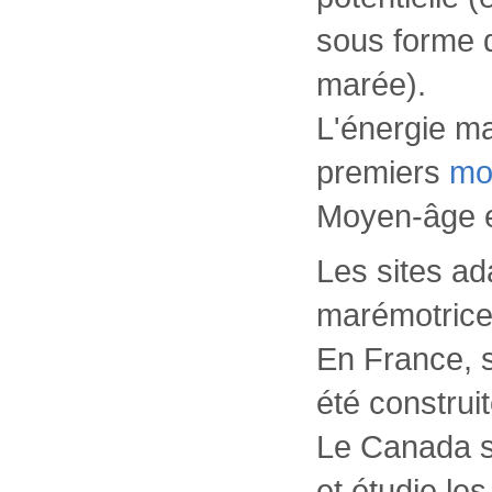
sous forme d
marée).
L'énergie ma
premiers
mo
Moyen-âge e
Les sites ad
marémotrice
En France, s
été construi
Le Canada s
et étudie l