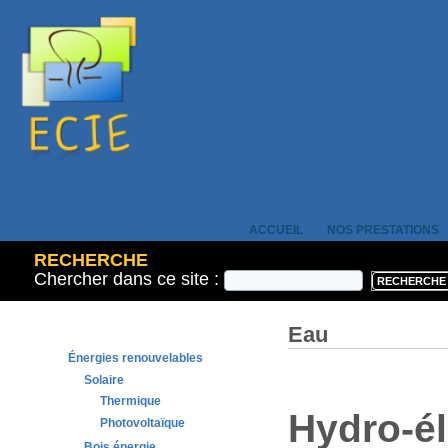
ACCUEIL
NOS PRESTATIONS
RECHERCHE
Chercher dans ce site :
Eau
Énergies renouvelables
Solaire
Thermique
Hydro-él
Photovoltaïque
Bois énergie