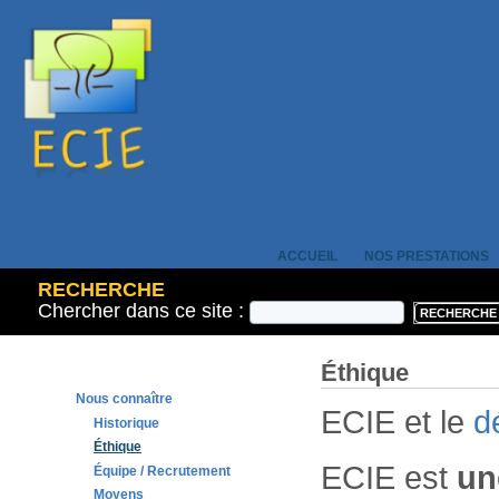
ACCUEIL
NOS PRESTATIONS
RECHERCHE
Chercher dans ce site :
Éthique
Nous connaître
ECIE et le
d
Historique
Éthique
ECIE est
un
Équipe / Recrutement
Moyens