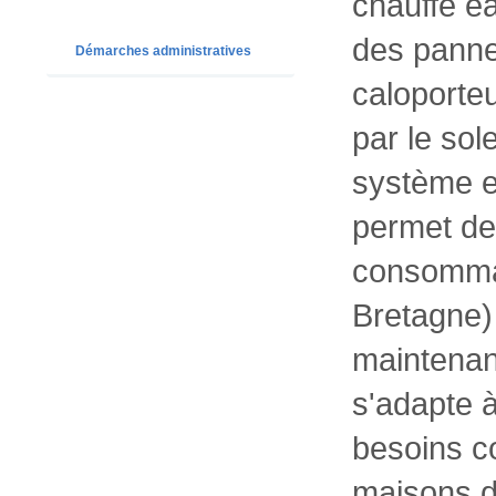
chauffe ea
des pannea
Démarches administratives
caloporteu
par le sol
système ef
permet de
consommat
Bretagne) 
maintenan
s'adapte 
besoins co
maisons d