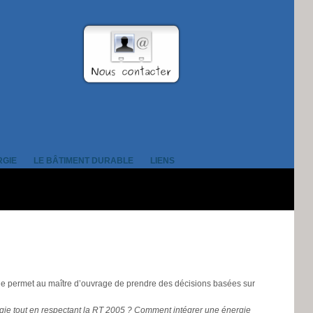
RGIE
LE BÂTIMENT DURABLE
LIENS
lle permet au maître d’ouvrage de prendre des décisions basées sur
rgie tout en respectant la RT 2005 ? Comment intégrer une énergie