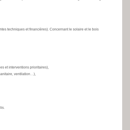
ntes techniques et financières). Concernant le solaire et le bois
 et interventions prioritaires),
nitaire, ventilation…),
is.