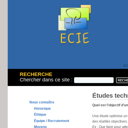
AC
RECHERCHE
Chercher dans ce site :
Études tech
Nous connaître
Quel est l’objectif d’u
Historique
Éthique
Une étude optimise un 
Équipe / Recrutement
des réalités objectives.
Moyens
Ex : Que faire pour at