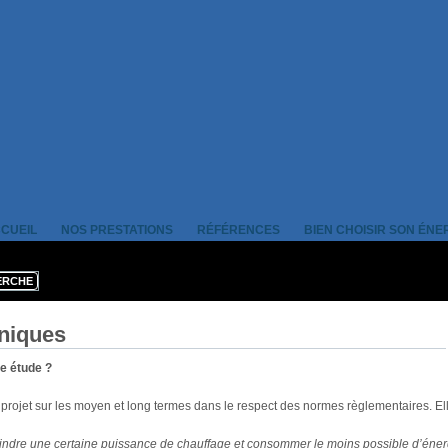
CUEIL
NOS PRESTATIONS
RÉFÉRENCES
BIEN CHOISIR SON ÉNE
niques
ne étude ?
projet sur les moyen et long termes dans le respect des normes règlementaires. E
teindre une certaine puissance de chauffage et consommer le moins possible d’éne