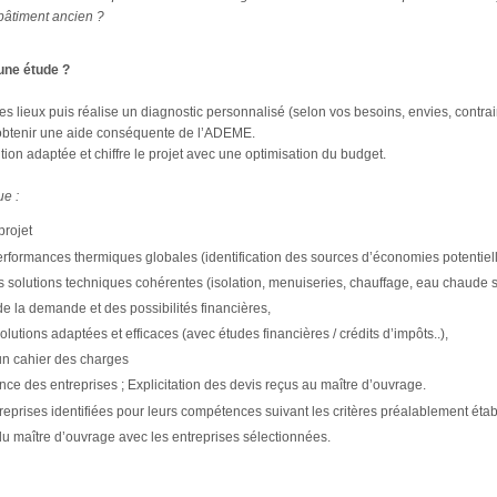
bâtiment ancien ?
une étude ?
es lieux puis réalise un diagnostic personnalisé (selon vos besoins, envies, contrai
obtenir une aide conséquente de l’ADEME.
on adaptée et chiffre le projet avec une optimisation du budget.
ue :
projet
rformances thermiques globales (identification des sources d’économies potentielles
 solutions techniques cohérentes (isolation, menuiseries, chauffage, eau chaude sa
e la demande et des possibilités financières,
lutions adaptées et efficaces (avec études financières / crédits d’impôts..),
un cahier des charges
ce des entreprises ; Explicitation des devis reçus au maître d’ouvrage.
reprises identifiées pour leurs compétences suivant les critères préalablement établ
du maître d’ouvrage avec les entreprises sélectionnées.