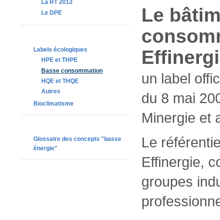
La RT 2012
Le bâti
Le DPE
consomm
Labels écologiques
Effinerg
HPE et THPE
Basse consommation
un label offi
HQE et THQE
Autres
du 8 mai 200
Bioclimatisme
Minergie et 
Le référentie
Glossaire des concepts "basse
énergie"
Effinergie, 
groupes ind
professionne