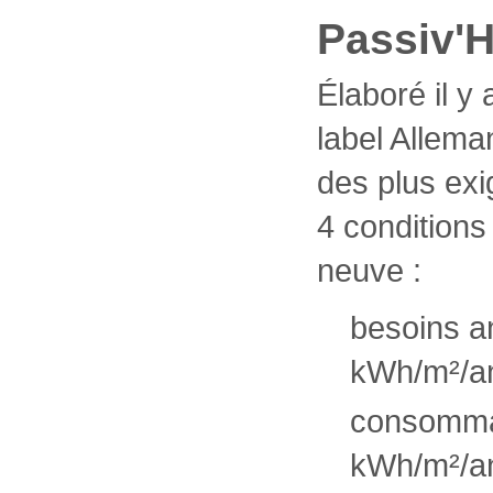
Passiv'
Élaboré il y 
label Allema
des plus ex
4 conditions
neuve :
besoins a
kWh/m²/an
consommat
kWh/m²/an