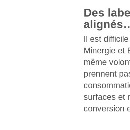
Des lab
alignés
Il est diffic
Minergie et E
même volont
prennent pa
consommatio
surfaces et 
conversion e