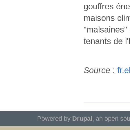
gouffres éne
maisons cli
"malsaines"
tenants de l'
Source
:
fr.
Powered by
Drupal
, an open so