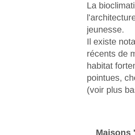
La bioclimat
l'architectu
jeunesse.
Il existe no
récents de m
habitat for
pointues, che
(voir plus ba
Maisons 