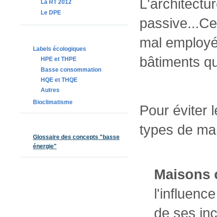
L'architectu
La RT 2012
Le DPE
passive...C
mal employés
Labels écologiques
bâtiments qu
HPE et THPE
Basse consommation
HQE et THQE
Autres
Bioclimatisme
Pour éviter 
types de mai
Glossaire des concepts "basse
énergie"
Maisons 
l'influenc
de ses inc