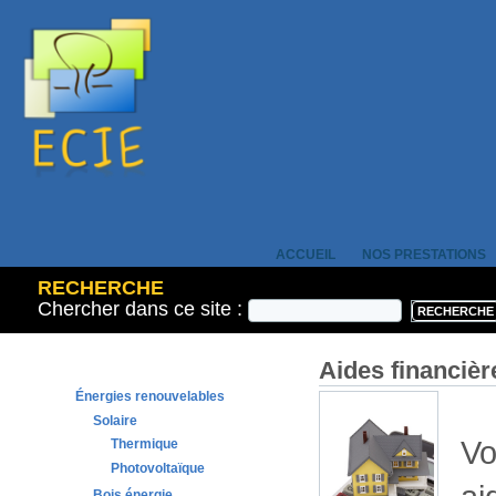
ACCUEIL
NOS PRESTATIONS
RECHERCHE
Chercher dans ce site :
Aides financièr
Énergies renouvelables
Solaire
Vo
Thermique
Photovoltaïque
Bois énergie