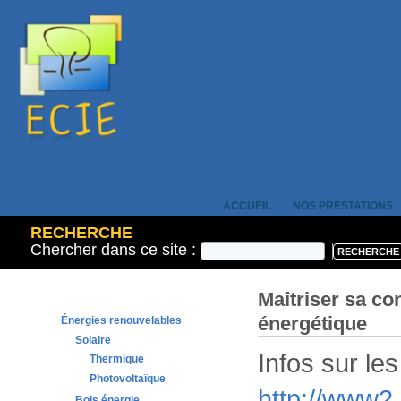
ACCUEIL
NOS PRESTATIONS
RECHERCHE
Chercher dans ce site :
Maîtriser sa c
énergétique
Énergies renouvelables
Solaire
Infos sur le
Thermique
Photovoltaïque
http://www2
Bois énergie