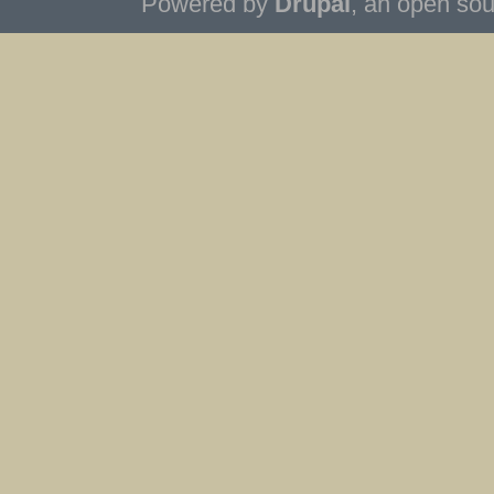
Powered by
Drupal
, an open so