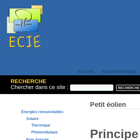
ACCUEIL
NOS PRESTATIONS
RECHERCHE
Chercher dans ce site :
Petit éolien
Énergies renouvelables
Solaire
Thermique
Principe
Photovoltaïque
Bois énergie