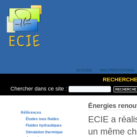
ACCUEIL
NOS PRESTATIONS
RECHERCH
Chercher dans ce site :
Énergies renou
Références
ECIE a réal
Études tous fluides
Fluides hydrauliques
un même chan
Simulation thermique