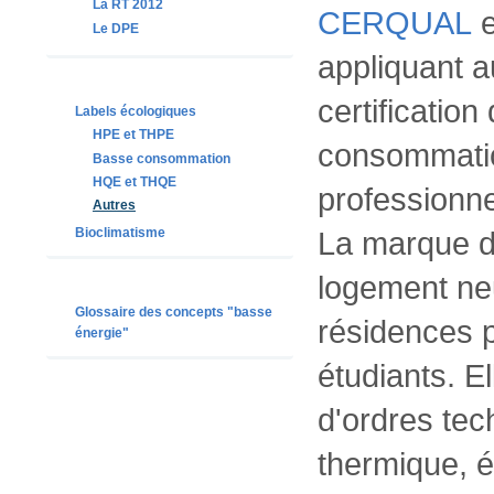
La RT 2012
CERQUAL
Le DPE
appliquant 
certification
Labels écologiques
HPE et THPE
consommatio
Basse consommation
HQE et THQE
professionnel
Autres
Bioclimatisme
La marque de
logement neuf
Glossaire des concepts "basse
résidences 
énergie"
étudiants. El
d'ordres tec
thermique, é