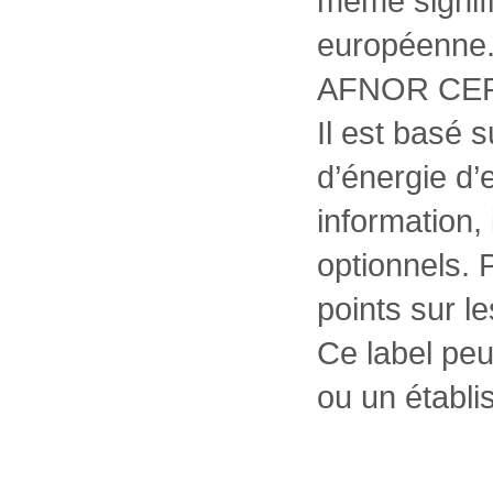
même signifi
européenne. 
AFNOR CER
Il est basé 
d’énergie d’
information, 
optionnels. Po
points sur l
Ce label pe
ou un établ