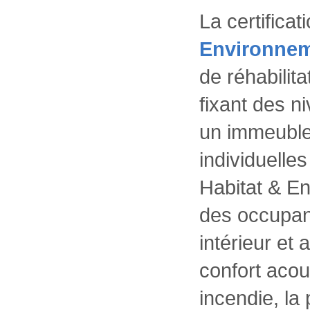
La certificat
Environne
de réhabilit
fixant des n
un immeuble
individuelle
Habitat & E
des occupant
intérieur et 
confort acou
incendie, la