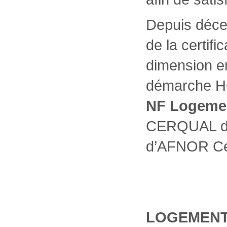
Depuis décem
de la certif
dimension e
démarche HQ
NF Logeme
CERQUAL da
d’AFNOR Cert
LOGEMENT