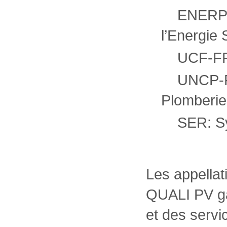
ENERPLAN
l’Energie 
UCF-FFB:
UNCP-FFB
Plomberie
SER: Syn
Les appella
QUALI PV gar
et des servi