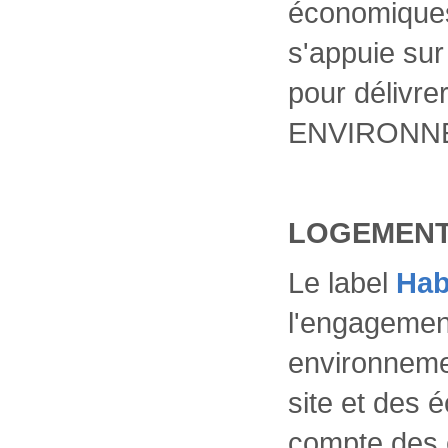
économiques
s'appuie sur
pour délivre
ENVIRONN
LOGEMENT
Le label
Hab
l'engagemen
environneme
site et des 
compte des 