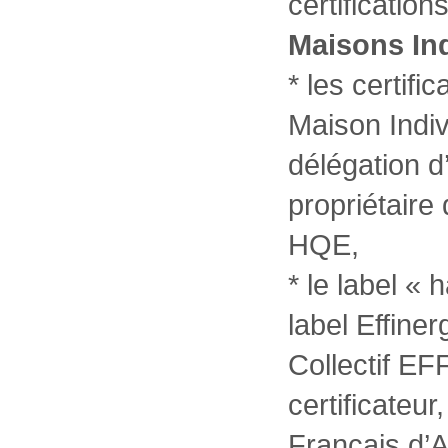
certification
Maisons In
* les certifi
Maison Indi
délégation 
propriétaire
HQE,
* le label «
label Effiner
Collectif E
certificateu
Français d’