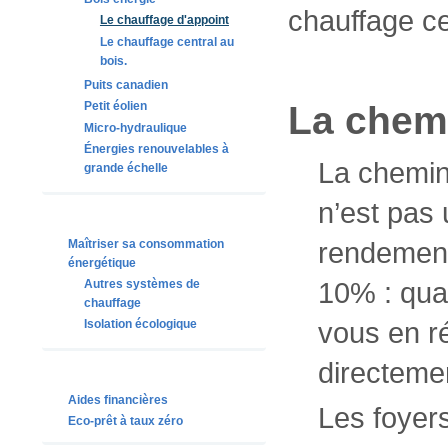
chauffage ce
Le chauffage d'appoint
Le chauffage central au
bois.
Puits canadien
La chemi
Petit éolien
Micro-hydraulique
Énergies renouvelables à
La cheminé
grande échelle
n’est pas
rendement
Maîtriser sa consommation
énergétique
10% : qua
Autres systèmes de
chauffage
vous en ré
Isolation écologique
directemen
Aides financières
Les foyer
Eco-prêt à taux zéro