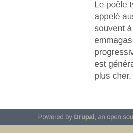
Le poêle t
appelé aus
souvent à 
emmagasine
progressi
est génér
plus cher.
Powered by
Drupal
, an open so