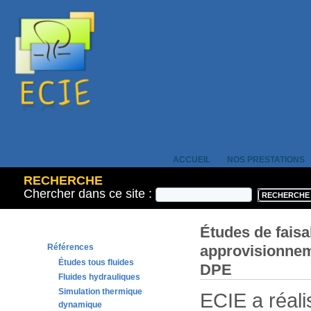
ACCUEIL
NOS PRESTATIONS
RECHERCHE
Chercher dans ce site :
Études de faisab
approvisionnem
Références
Études tous fluides
DPE
Fluides hydrauliques
Simulation thermique
ECIE a réal
dynamique