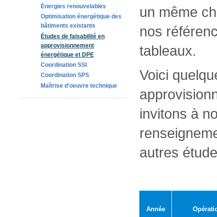
Énergies renouvelables
un même chan
Optimisation énergétique des
bâtiments existants
nos référenc
Études de faisabilité en
approvisionnement
tableaux.
énergétique et DPE
Coordination SSI
Voici quelqu
Coordination SPS
Maîtrise d'oeuvre technique
approvision
invitons à n
renseigneme
autres étude
Année
Opérati