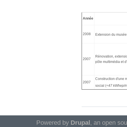
Année
2008
Extension du musée
Rénovation, extensi
2007
pôle multimédia et d
Construction d'une m
2007
social (
<47 kWhep/
Powered by
Drupal
, an open so