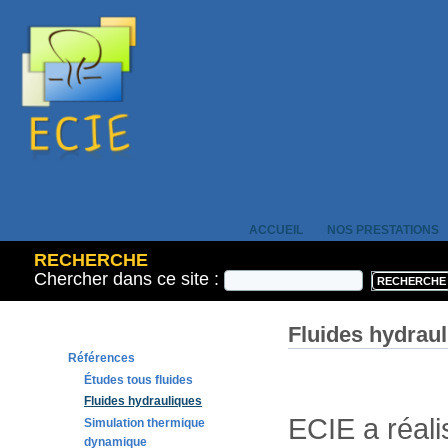
ACCUEIL
NOS PRESTATIONS
RECHERCHE
Chercher dans ce site :
Fluides hydrau
Références
Études tous fluides
Fluides hydrauliques
ECIE a réal
Simulation thermique
dynamique