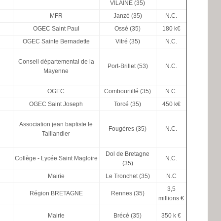
VILAINE (35)
MFR
Janzé (35)
N.C.
OGEC Saint Paul
Ossé (35)
180 k€
OGEC Sainte Bernadette
Vitré (35)
N.C.
Conseil départemental de la
Port-Brillet (53)
N.C.
Mayenne
OGEC
Combourtillé (35)
N.C.
OGEC Saint Joseph
Torcé (35)
450 k€
Association jean baptiste le
Fougères (35)
N.C.
Taillandier
Dol de Bretagne
Collège - Lycée Saint Magloire
N.C.
(35)
Mairie
Le Tronchet (35)
N.C
3,5
Région BRETAGNE
Rennes (35)
millions €
Mairie
Brécé (35)
350 k €