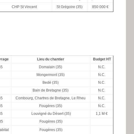
CHP St Vincent
St Grégoire (35)
850 000 €
vrage
Lieu du chantier
Budget HT
35
Domalain (35)
N.C.
l
Mongermont (35)
N.C.
l
Bedé (35)
N.C.
l
Bain de Bretagne (35)
N.C.
35
Combourg, Chartres de Bretagne, Le Rheu
N.C.
35
Fougères (35)
N.C.
35
Louvigné du Désert (35)
1,1 M €
35
Fougères (35)
bitat
Fougères (35)