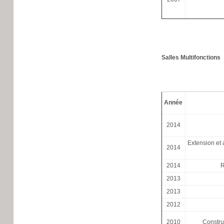
Salles Multifonctions
Année
2014
Extension et 
2014
2014
R
2013
2013
2012
2010
Construc