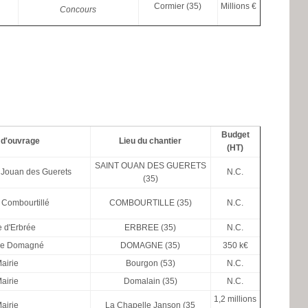
Cormier (35)
Millions €
Concours
Budget
 d'ouvrage
Lieu du chantier
(HT)
SAINT OUAN DES GUERETS
t Jouan des Guerets
N.C.
(35)
 Combourtillé
COMBOURTILLE (35)
N.C.
e d'Erbrée
ERBREE (35)
N.C.
 de Domagné
DOMAGNE (35)
350 k€
airie
Bourgon (53)
N.C.
airie
Domalain (35)
N.C.
1,2 millions
airie
La Chapelle Janson (35