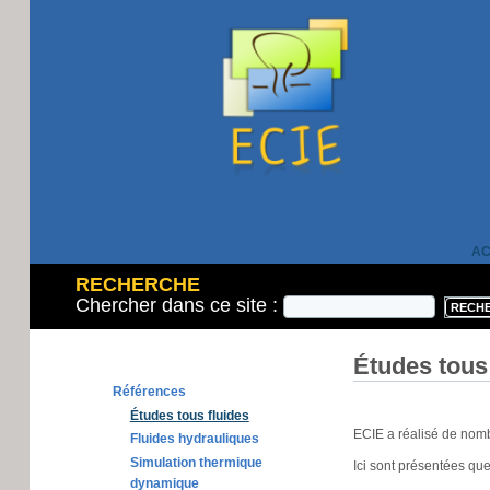
AC
RECHERCHE
Chercher dans ce site :
Études tous 
Références
Études tous fluides
ECIE a réalisé de nombr
Fluides hydrauliques
Simulation thermique
Ici sont présentées qu
dynamique