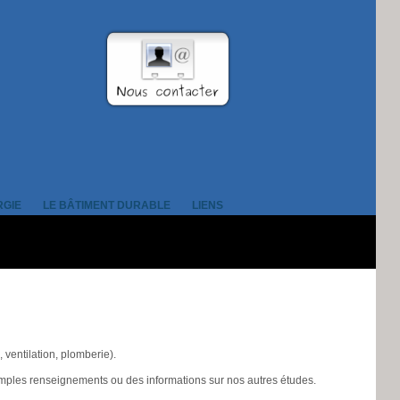
RGIE
LE BÂTIMENT DURABLE
LIENS
 ventilation, plomberie).
amples renseignements ou des informations sur nos autres études.