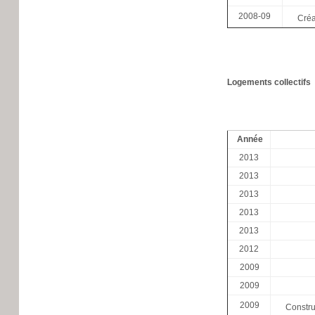
2008-09
Créa
Logements collectifs
Année
2013
2013
2013
2013
2013
2012
2009
2009
2009
Constru