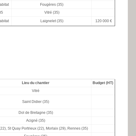
bitat
Fougères (35)
35
Vitré (35)
bitat
Laignelet (35)
120 000 €
Lieu du chantier
Budget (HT)
Vitré
Saint Didier (35)
Dol de Bretagne (35)
Acigné (35)
22), St Quay Portrieux (22), Morlaix (29), Rennes (35)