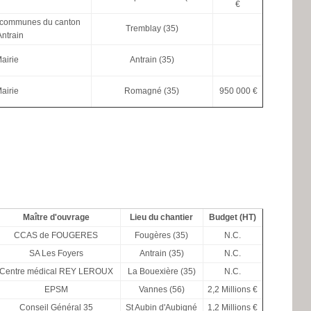
€
communes du canton
Tremblay (35)
Antrain
airie
Antrain (35)
airie
Romagné (35)
950 000 €
Maître d'ouvrage
Lieu du chantier
Budget (HT)
CCAS de FOUGERES
Fougères (35)
N.C.
SA Les Foyers
Antrain (35)
N.C.
Centre médical REY LEROUX
La Bouexière (35)
N.C.
EPSM
Vannes (56)
2,2 Millions €
Conseil Général 35
St Aubin d'Aubigné
1,2 Millions €