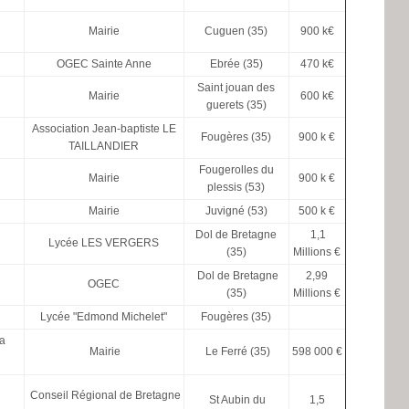
Mairie
Cuguen (35)
900 k€
OGEC Sainte Anne
Ebrée (35)
470 k€
Saint jouan des
Mairie
600 k€
guerets (35)
Association Jean-baptiste LE
Fougères (35)
900 k €
TAILLANDIER
Fougerolles du
Mairie
900 k €
plessis (53)
Mairie
Juvigné (53)
500 k €
Dol de Bretagne
1,1
Lycée LES VERGERS
(35)
Millions €
Dol de Bretagne
2,99
OGEC
(35)
Millions €
Lycée "Edmond Michelet"
Fougères (35)
ia
Mairie
Le Ferré (35)
598 000 €
Conseil Régional de Bretagne
St Aubin du
1,5