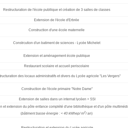
Restructuration de l'école publlique et création de 3 salles de classes
Extension de l'école d'Erbrée
Construction d'une école maternelle
Constrcution d'un batiment de sciences - Lycée Michelet
Extension et aménagement école publique
Restaurant scolaire et accueil periscolaire
ructuration des locaux administratifs et divers du Lycée agricole "Les Vergers"
Construction de l'école primaire "Notre Dame"
Extension de salles dans un internat lycéen + SSI
 et extension du pôle enfance complété d'une bibliothèque et d'un pôle multiméd
2
(
bâtiment basse énergie : < 40 kWhep/ m
/ an
)
Restructuration et extension du Lycée agricole