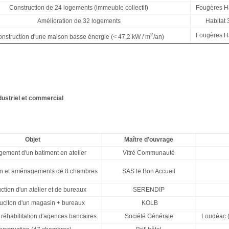
Construction de 24 logements (immeuble collectif)
Fougères Ha
Amélioration de 32 logements
Habitat 
2
Fougères Ha
nstruction d'une maison basse énergie (< 47,2 kW / m
/an)
dustriel et commercial
Objet
Maître d'ouvrage
ement d'un batiment en atelier
Vitré Communauté
on et aménagements de 8 chambres
SAS le Bon Accueil
ction d'un atelier et de bureaux
SERENDIP
uciton d'un magasin + bureaux
KOLB
 réhabilitation d'agences bancaires
Société Générale
Loudéac (