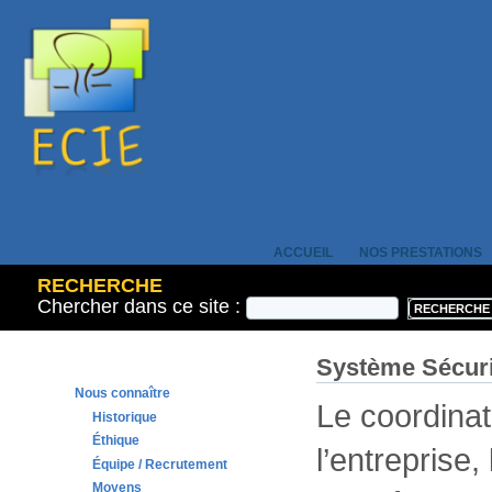
ACCUEIL
NOS PRESTATIONS
RECHERCHE
Chercher dans ce site :
Système Sécuri
Nous connaître
Le coordinat
Historique
Éthique
l’entreprise,
Équipe / Recrutement
Moyens