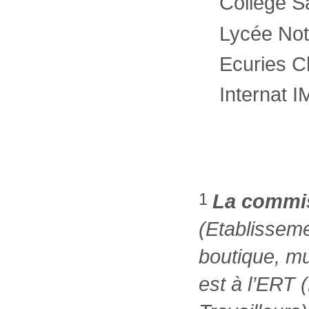
Collège S
Lycée Not
Ecuries C
Internat I
1
La commis
(Etablisseme
boutique, mu
est à l’ERT