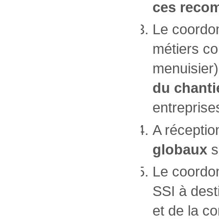
ces reco
Le coordon
métiers co
menuisier)
du chanti
entreprise
A réceptio
globaux
s
Le coordon
SSI à dest
et de la c