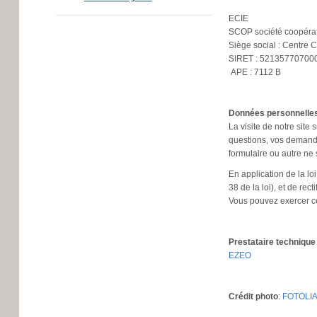
ECIE
SCOP société coopérativ
Siège social : Centre 
SIRET : 5213577070
APE : 7112 B
Données personnelle
La visite de notre site
questions, vos demande
formulaire ou autre ne 
En application de la loi
38 de la loi), et de re
Vous pouvez exercer ce
Prestataire techniqu
EZEO
Crédit photo
:
FOTOLI