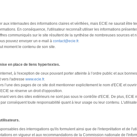
r aux internautes des informations claires et vérifiées, mais ECIE ne saurait être
formations. En conséquence, l'utilisateur reconnaît utiliser les informations présente
iffres communiqués sur le site résultent de la synthèse de nombreuses sources et 
vous pouvez envoyer un e-mail à
contact@ecie.fr
.
out moment le contenu de son site.
mise en place de liens hypertextes.
Internet, à l'exception de ceux pouvant porter atteinte à l’ordre public et aux bonne
t vers l'adresse
www.ecie.fr
.
vers l’une des pages de ce site doit mentionner explicitement le nom d'ECIE et ouv
 ECIE se réserve un droit d'opposition.
nant vers des sites extérieurs ne sont pas sous le contrôle d'ECIE. De plus, ECIE ne 
 par conséquent toute responsabilité quant à leur usage ou leur contenu. L'utilisateu
tilisateurs.
sponsables des interrogations qu'ils formulent ainsi que de l'interprétation et de l'util
ations en vigueur et aux recommandations de la Commission nationale de l'informat