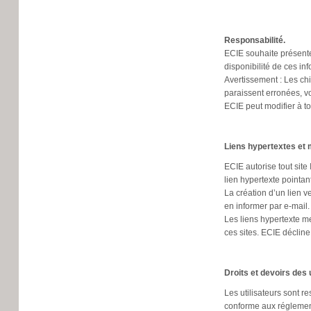
Responsabilité.
ECIE souhaite présente
disponibilité de ces in
Avertissement : Les ch
paraissent erronées, 
ECIE peut modifier à t
Liens hypertextes et 
ECIE autorise tout site 
lien hypertexte pointan
La création d’un lien 
en informer par e-mail.
Les liens hypertexte me
ces sites. ECIE décline
Droits et devoirs des u
Les utilisateurs sont re
conforme aux réglement