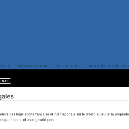
CUEIL
NOS PRESTATIONS
RÉFÉRENCES
BIEN CHOISIR SON ÉNE
gales
lève des législations française et internationale sur le droit d’auteur et la propriét
onographiques et photographiques.