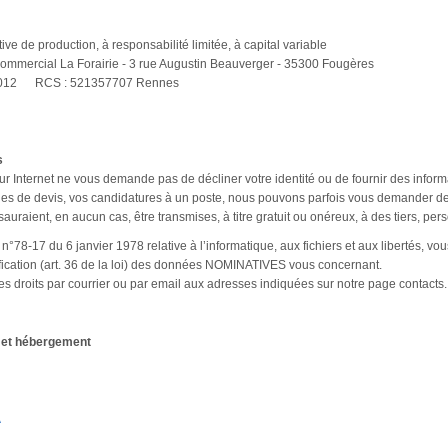
e de production, à responsabilité limitée, à capital variable
Commercial La Forairie - 3 rue Augustin Beauverger - 35300 Fougères
0012 RCS : 521357707 Rennes
s
 sur Internet ne vous demande pas de décliner votre identité ou de fournir des inf
s de devis, vos candidatures à un poste, nous pouvons parfois vous demander des 
sauraient, en aucun cas, être transmises, à titre gratuit ou onéreux, à des tiers, p
 n°78-17 du 6 janvier 1978 relative à l’informatique, aux fichiers et aux libertés, vous
ctification (art. 36 de la loi) des données NOMINATIVES vous concernant.
s droits par courrier ou par email aux adresses indiquées sur notre page contacts.
e et hébergement
A