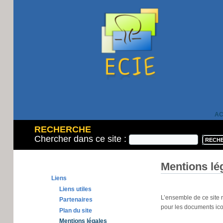
AC
RECHERCHE
Chercher dans ce site :
Mentions lé
Liens
Liens utiles
L’ensemble de ce site re
Partenaires
pour les documents ic
Plan du site
Mentions légales