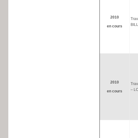
2010
Trav
BIL
en cours
2010
Trav
– L
en cours