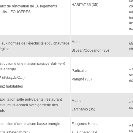
so
HABITAT 35 (35)
aux de rénovation de 16 logements
co
ectifs – FOUGÈRES
mi
lo
in
tr
Mairie
 aux normes de l’électricité et du chauffage
Ma
’église
ch
St Jean/Couesnon (35)
truction d’une maison passive B
âtiment
e énergie
As
Particulier
st
2 kWhep/m²/an)
Parigné (35)
én
m2 habitables
bilitation salle polyvalente, restaurant
Mairie
As
aire, multi-accueil avec garderie des
es
Larchamp (35)
nts
truction d’une maison basse énergie
Fougères Habitat
As
es
7,20 kWhep/m²/an)
à Laignelet (35)