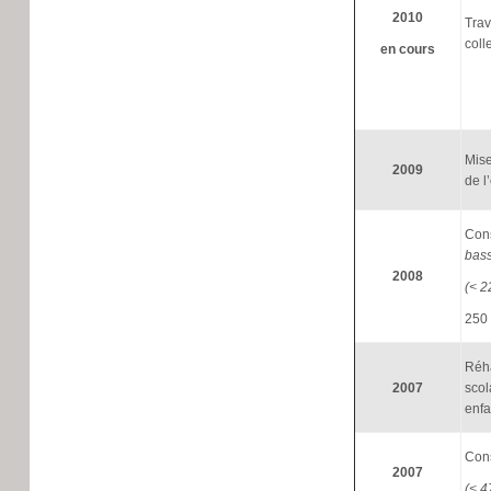
2010
Trav
coll
en cours
Mise
2009
de l
Cons
bass
2008
(< 2
250 
Réha
2007
scol
enfa
Cons
2007
(< 4