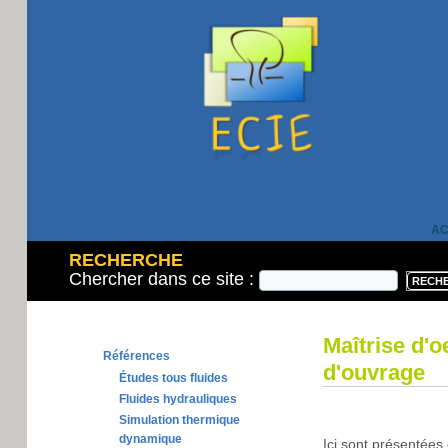
AC
RECHERCHE
Chercher dans ce site :
Maîtrise d'o
Références
d'ouvrage
Études tous fluides
Fluides hydrauliques
Simulation thermique
dynamique
Ici sont présentées