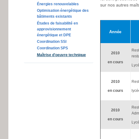
Énergies renouvelables
sur nos autres maît
Optimisation énergétique des
bâtiments existants
Études de faisabilité en
approvisionnement
Année
énergétique et DPE
Coordination SSI
Coordination SPS
Rest
2010
Maîtrise d'oeuvre technique
rest
en cours
Lyc
2010
Rest
en cours
lyc
Rest
2010
Admi
en cours
Lyc