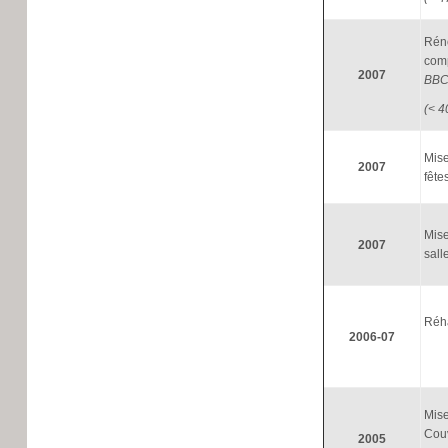
Réno
comp
2007
BB
(< 4
Mise
2007
fête
Mise
2007
sall
Réha
2006-07
Mise
Couv
2005