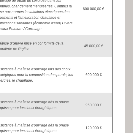
ufflage de ouate de cellulose dans les
mbles, changement menuiseries. Compris la
600 000,00 €
se aux normes installations électriques des
gements et l'amélioration chauffage et
stallations sanitaires (économie d'eau).Divers
avaux Peinture / Carrelage
îtrise d’œuvre mise en conformité de la
45 000,00 €
aufferie de l'église.
sistance à maîtrise d'ouvrage lors des choix
ratégiques pour la composition des parois, les
600 000 €
ergies, le chauffage.
sistance à maîtrise d'ouvrage dès la phase
950 000 €
quisse pour les choix énergétiques.
sistance à maîtrise d'ouvrage dès la phase
120 000 €
quisse pour les choix énergétiques.