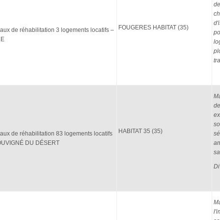
de
ch
d'
FOUGERES HABITAT (35)
aux de réhabilitation 3 logements locatifs –
po
LE
lo
pl
tr
Ma
de
ex
so
HABITAT 35 (35)
aux de réhabilitation 83 logements locatifs
sé
OUVIGNÉ DU DÉSERT
am
sa
Di
Ma
l'