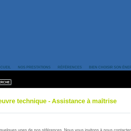
CUEIL
NOS PRESTATIONS
RÉFÉRENCES
BIEN CHOISIR SON ÉNE
euvre technique - Assistance à maîtrise
 quelques unes de nos références. Nous vous invitons à nous contacte