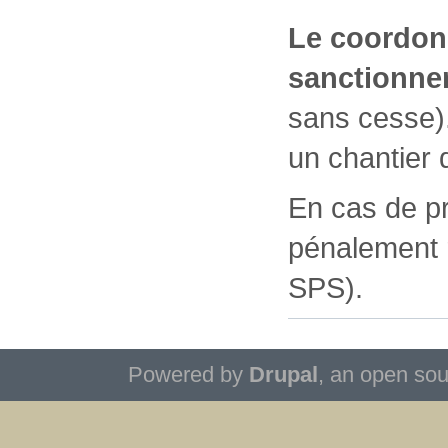
Le coordonn
sanctionne
sans cesse).
un chantier 
En cas de pr
pénalement 
SPS).
Powered by
Drupal
, an open so