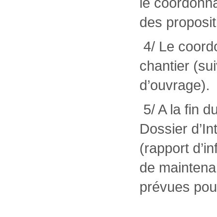
le coordonna
des proposi
4/ Le coordo
chantier (su
d’ouvrage).
5/ A la fin 
Dossier d’In
(rapport d’i
de maintenan
prévues pour