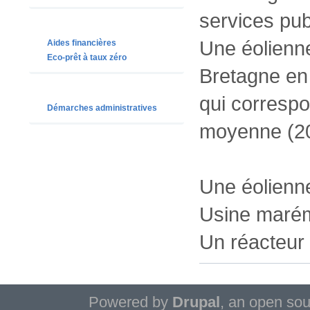
services pub
Une éolienn
Aides financières
Eco-prêt à taux zéro
Bretagne en
qui corresp
Démarches administratives
moyenne (20
Une éolienn
Usine marém
Un réacteur
Powered by
Drupal
, an open so