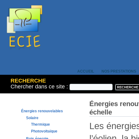
ACCUEIL
NOS PRESTATIONS
RECHERCHE
Chercher dans ce site :
Énergies renou
échelle
Énergies renouvelables
Solaire
Les énergies
Thermique
Photovoltaïque
l’éolien, la 
Bois énergie