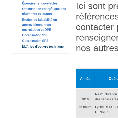
Ici sont 
Énergies renouvelables
Optimisation énergétique des
référence
bâtiments existants
Études de faisabilité en
contacter
approvisionnement
énergétique et DPE
renseigne
Coordination SSI
Coordination SPS
nos autres
Maîtrise d'oeuvre technique
Année
Opéra
Restructuration 
2010
des services re
en cours
Lycée DESCAR
RENNES