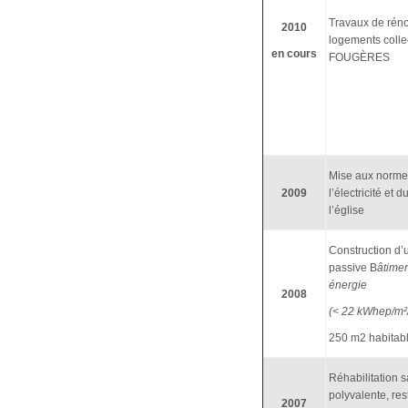
Travaux de réno
2010
logements collec
en cours
FOUGÈRES
Mise aux norme
2009
l’électricité et 
l’église
Construction d
passive B
âtime
énergie
2008
(< 22 kWhep/m²
250 m2 habitab
Réhabilitation s
polyvalente, res
2007