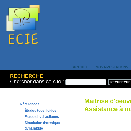
ACCUEIL
NOS PRESTATIONS
RECHERCHE
Chercher dans ce site :
Maîtrise d'oeuv
Références
Assistance à ma
Études tous fluides
Fluides hydrauliques
Simulation thermique
dynamique